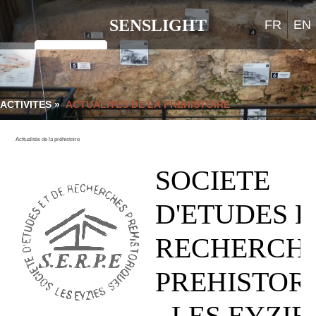
SENSLIGHT
FR
EN
ACTIVITES »
ACTUALITES DE LA PREHISTOIRE
Acttualités de la préhistoire
SOCIETE
D'ETUDES E
RECHERCH
PREHISTOR
- LES EYZIE